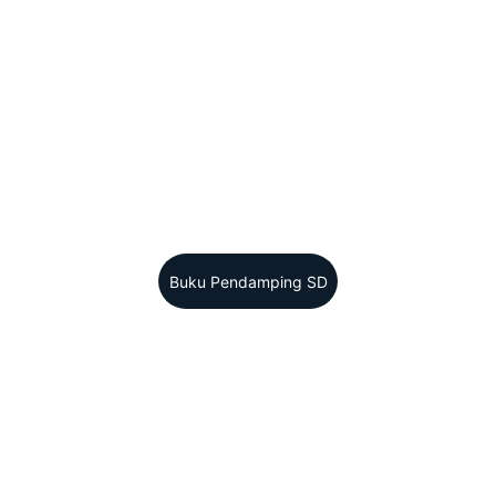
Untuk SMP/ MTs Kel
TIM CAKRA EDU
30-000-07020-001
Tebal 100 hlm
Modern Learn Indon
Buku Pendamping SD
d 
 
dan 
tan 