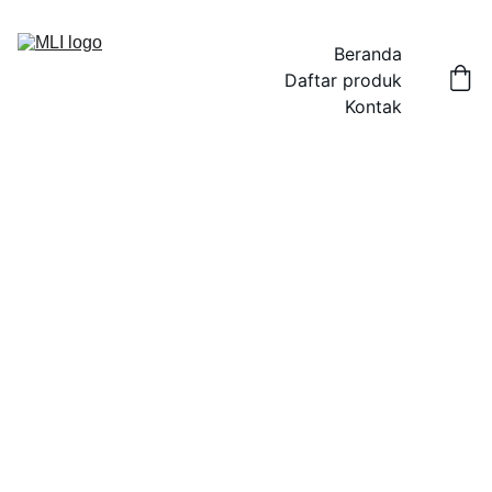
Beranda
Daftar produk
Kontak