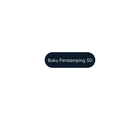
Tebal 100 hlm
Modern Learn Indon
Buku Pendamping SD
d 
 
dan 
tan 